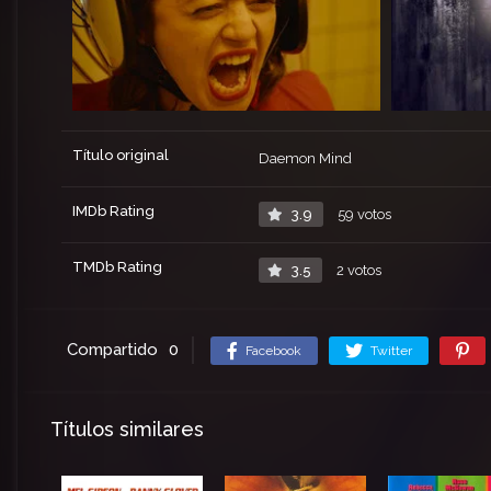
Título original
Daemon Mind
IMDb Rating
3.9
59 votos
TMDb Rating
3.5
2 votos
Compartido
0
Facebook
Twitter
Títulos similares