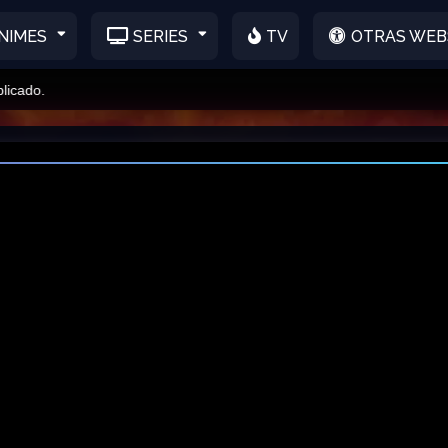
NIMES
SERIES
TV
OTRAS WEB
do.