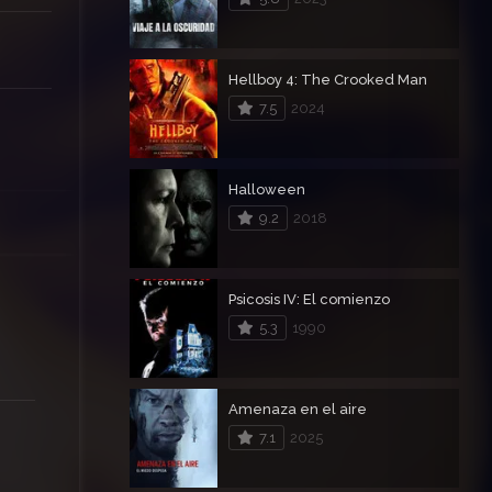
Hellboy 4: The Crooked Man
7.5
2024
Halloween
9.2
2018
Psicosis IV: El comienzo
5.3
1990
Amenaza en el aire
7.1
2025