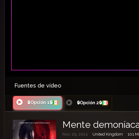
Fuentes de vídeo
🔒Opción 1🔒
🔒Opción 2🔒
Mente demoníac
Nov. 29, 2024
United Kingdom
101 Mi