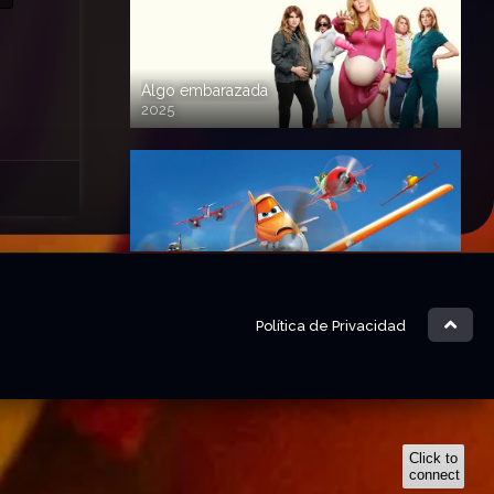
Algo embarazada
2025
720p HD
Aviones
2013
720 HD
Política de Privacidad