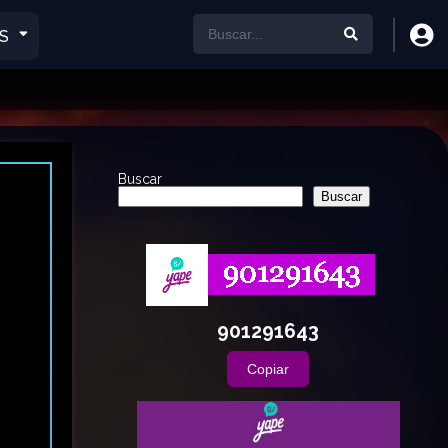
S
Buscar
Buscar
901291643
Copiar