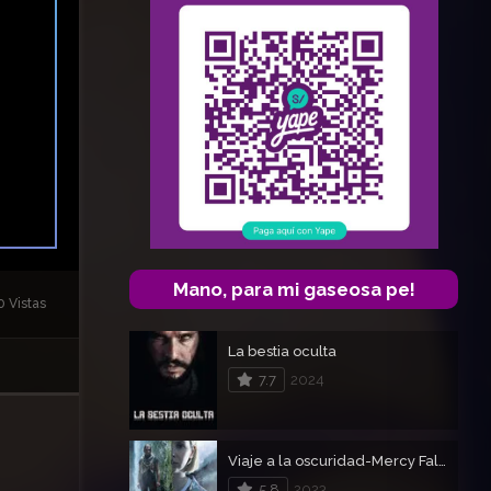
Mano, para mi gaseosa pe!
0 Vistas
La bestia oculta
7.7
2024
Viaje a la oscuridad-Mercy Falls
5.8
2023