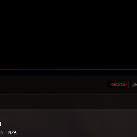
Reportar
58
a
n.
N/A