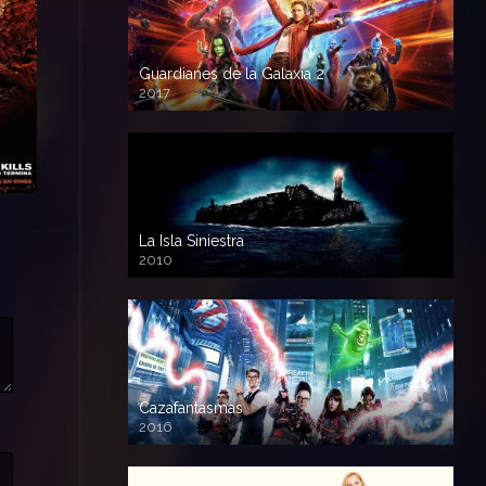
Guardianes de la Galaxia 2
2017
720p HD
La Isla Siniestra
2010
720p HD
Cazafantasmas
2016
720p HD