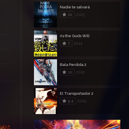
Nadie te salvará
10
2023
As the Gods Will
7
2014
Bala Perdida 2
10
2022
El Transportador 2
9.4
2005