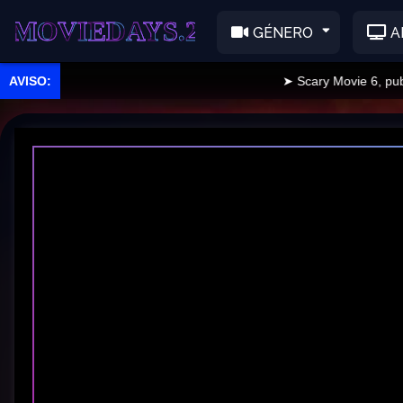
EDAYS.2
GÉNERO
A
➤ Scary Movie 6, publica