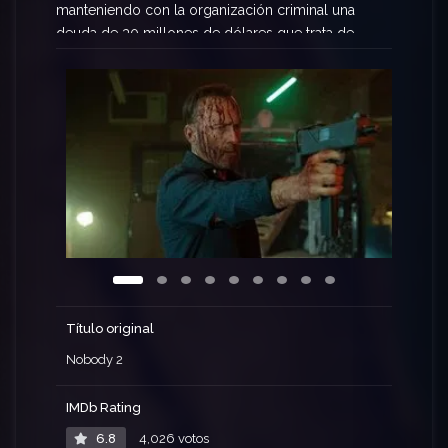
manteniendo con la organización criminal una
deuda de 30 millones de dólares que trata de
saldar poco a poco con una serie interminable de
golpes contra matones internacionales. Pese a
disfrutar como siempre de la faceta más
trepidante y física de su «trabajo», Hutch y su
esposa Becca se sienten agotados y distanciados.
Para intentar remediarlo, deciden llevarse a sus
hijos de escapada al mismo lugar al que Hutch iba
de vacaciones con su hermano Harry cuando eran
pequeños.
Título original
Nobody 2
IMDb Rating
6.8
4,026 votos