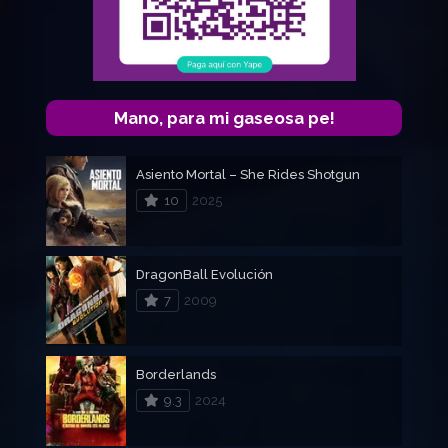
Mano, para mi gaseosa pe!
Asiento Mortal – She Rides Shotgun
10
2025
DragonBall Evolución
7
2009
Borderlands
9.3
2024