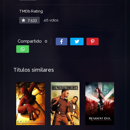
TMDb Rating
7.533
46 votos
Compartido
0
Títulos similares