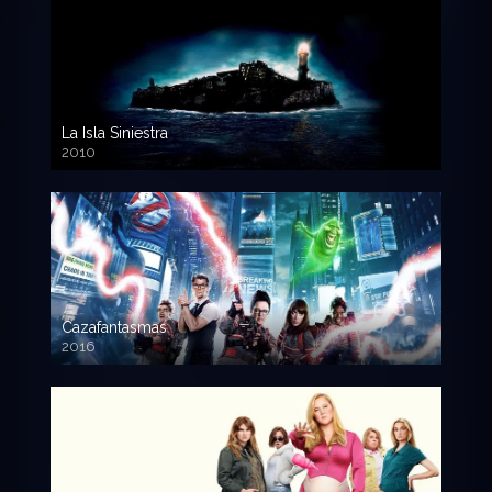
La Isla Siniestra
2010
720p HD
Cazafantasmas
2016
720p HD