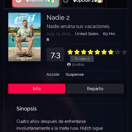
🔒Opción 1🔒
🔒Opción 2🔒
Nadie 2
Nadie arruina sus vacaciones.
Aug. 13, 2025
United States
89 Min.
R
7.3
Tu voto:
0
9
votos
Acción
Suspense
Info
Reparto
Sinopsis
Cuatro años después de enfrentarse
involuntariamente a la mafia rusa, Hutch sigue