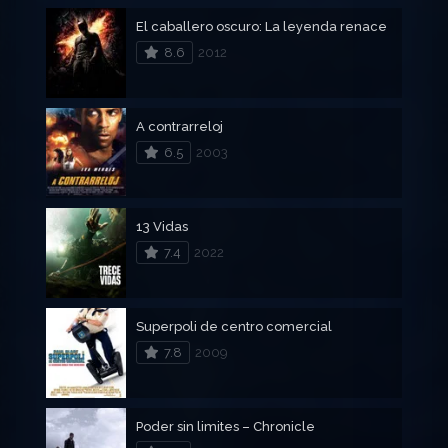
El caballero oscuro: La leyenda renace
8.6
2012
A contrarreloj
6.5
2003
13 Vidas
7.4
2022
Superpoli de centro comercial
7.8
2009
Poder sin limites – Chronicle