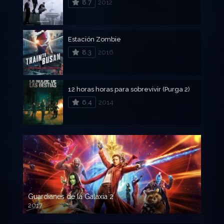
8.7
2012
Estación Zombie
8.3
2016
12 horas horas para sobrevivir (Purga 2)
6.4
2014
Guardianes de la Galaxia 2
2017
720p HD