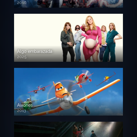
2016
720p HD
Algo embarazada
2025
720p HD
Aviones
2013
720 HD