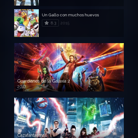
Un Gallo con muchos huevos
8.3
2015
Guardianes de la Galaxia 2
2017
720p HD
Cazafantasmas