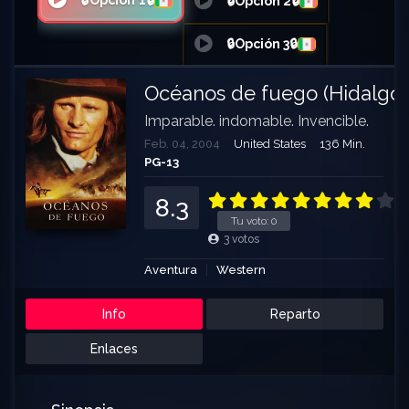
🔒Opción 1🔒
🔒Opción 2🔒
🔒Opción 3🔒
Océanos de fuego (Hidalgo)
Imparable. indomable. Invencible.
Feb. 04, 2004
United States
136 Min.
PG-13
8.3
Tu voto:
0
3
votos
Aventura
Western
Info
Reparto
Enlaces