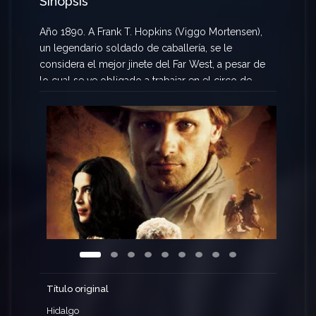
Sinopsis
Año 1890. A Frank T. Hopkins (Viggo Mortensen),
un legendario soldado de caballería, se le
considera el mejor jinete del Far West, a pesar de
lo cual se ve obligado a trabajar en el circo de
Buffalo Bill. Un día recibe una oferta de un jeque
árabe (Omar Sharif), propietario de caballos de
pura raza, que puede ayudarle a recuperar su
dignidad y prestigio: Frank y su caballo Hidalgo
son invitados a participar en una carrera conocida
como el Océano de Fuego, una prueba de
supervivencia de 3.000 millas a través del desierto
de Arabia. Basada en un hecho real.
Título original
Hidalgo