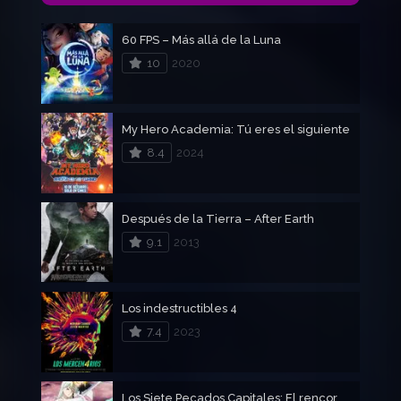
60 FPS – Más allá de la Luna
10
2020
My Hero Academia: Tú eres el siguiente
8.4
2024
Después de la Tierra – After Earth
9.1
2013
Los indestructibles 4
7.4
2023
Los Siete Pecados Capitales: El rencor de Edimburgo – Parte 1 – The Seven Deadly Sins: El rencor de Edimburgo (Parte 1)