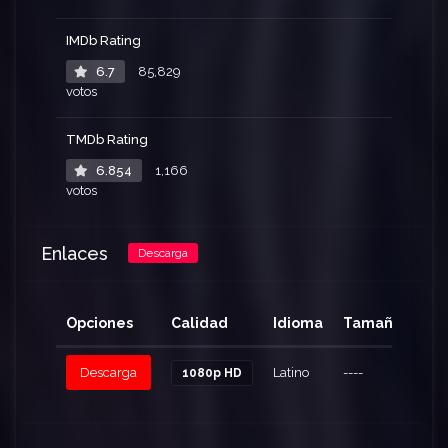
IMDb Rating
6.7
85,829
votos
TMDb Rating
6.854
1,166
votos
Enlaces
Descarga
Opciones
Calidad
Idioma
Tamaño
Cli
Descarga
Latino
----
168
1080p HD