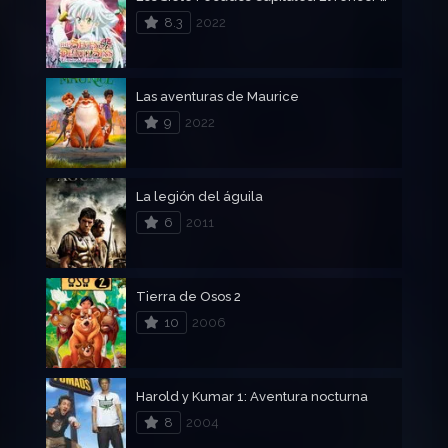
8.3
2022
Las aventuras de Maurice
9
2022
La legión del águila
6
2011
Tierra de Osos 2
10
2006
Harold y Kumar 1: Aventura nocturna
8
2004