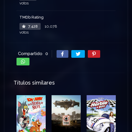
votos
TMDb Rating
7.428
10,078
votos
Compartido
0
Títulos similares