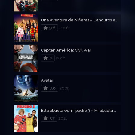
Una Aventura de Niñeras – Canguros en apuros
9.6
2016
Capitán América: Civil War
8
2016
Avatar
8.6
2009
Esta abuela es mi padre 3 – Mi abuela es un Peligro 3
5.7
2011