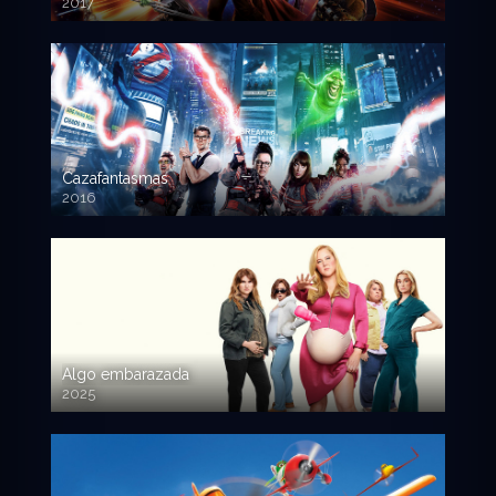
2017
720p HD
Cazafantasmas
2016
720p HD
Algo embarazada
2025
720p HD