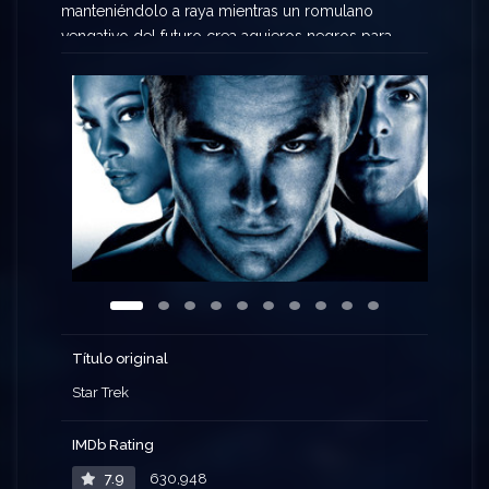
manteniéndolo a raya mientras un romulano
vengativo del futuro crea agujeros negros para
destruir la Federación, planeta por planeta.
Título original
Star Trek
IMDb Rating
7.9
630,948