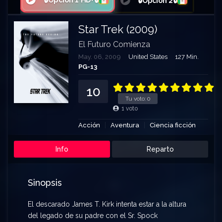
🔒Opción 1 HD+🔒
🔒Opción 2🔒
Star Trek (2009)
El Futuro Comienza
May. 06, 2009
United States
127 Min.
PG-13
10
Tu voto:
0
1
voto
Acción
Aventura
Ciencia ficción
Info
Reparto
Sinopsis
El descarado James T. Kirk intenta estar a la altura
del legado de su padre con el Sr. Spock