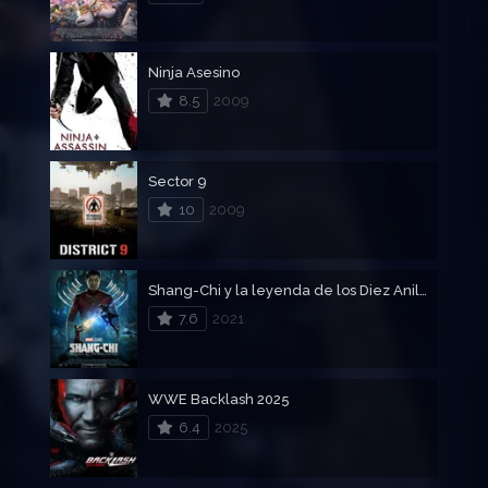
Ninja Asesino
8.5
2009
Sector 9
10
2009
Shang-Chi y la leyenda de los Diez Anillos
7.6
2021
WWE Backlash 2025
6.4
2025