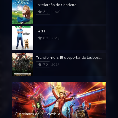
La telaraña de Charlotte
8.3
2006
Ted 2
8.2
2015
Transformers: El despertar de las bestias
7.6
2023
Guardianes de la Galaxia 2