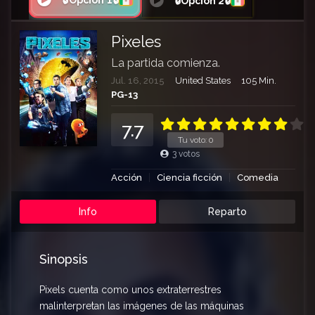
🔒Opción 1🔒
🔒Opción 2🔒
Pixeles
La partida comienza.
Jul. 16, 2015
United States
105 Min.
PG-13
7.7
Tu voto:
0
3
votos
Acción
Ciencia ficción
Comedia
Info
Reparto
Sinopsis
Pixels cuenta como unos extraterrestres
malinterpretan las imágenes de las máquinas