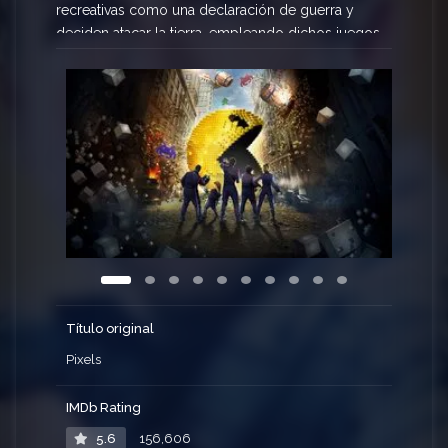
recreativas como una declaración de guerra y
deciden atacar la tierra, empleando dichos juegos
como modelos para el asalto. El presidente de
EEUU, Will Cooper (Kevin James), recurre
entonces a su gran amigo de la infancia y
campeón de las maquinitas de los años 80, Sam
Brenner (Adam Sandler), quien actualmente trabaja
como instalador de sistemas de home cinema,
para encabezar un equipo de expertos jugadores
de su época (Dinklage y Gad) cuya misión será
derrotar a los extraterrestres y salvar al planeta.
Monaghan interpreta al experto en armas del
equipo.
Título original
Pixels
IMDb Rating
5.6
156,606