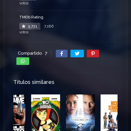
votos
TMDb Rating
5.721
7,186
votos
Compartido
7
Títulos similares