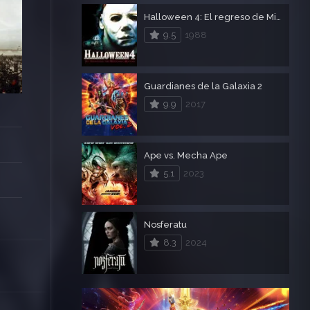
Halloween 4: El regreso de Michael Myers
9.5
1988
Guardianes de la Galaxia 2
9.9
2017
Ape vs. Mecha Ape
5.1
2023
Nosferatu
8.3
2024