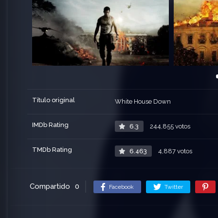
Título original
White House Down
IMDb Rating
6.3
244,855 votos
TMDb Rating
6.463
4,887 votos
Compartido
0
Facebook
Twitter