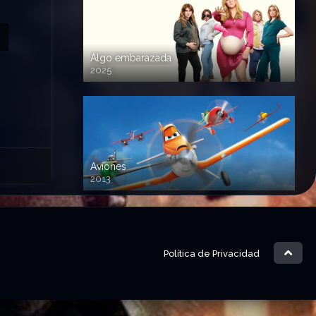
Algo embarazada
2025
720p HD
Aviones
2013
720 HD
Política de Privacidad