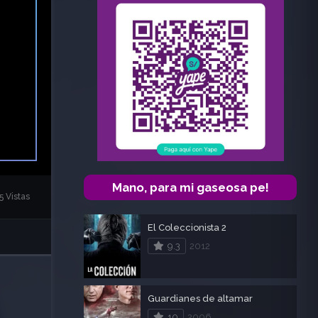
Mano, para mi gaseosa pe!
5 Vistas
El Coleccionista 2
9.3
2012
Guardianes de altamar
10
2006