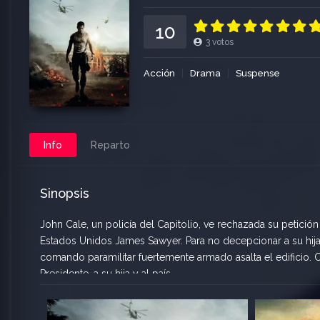
10
3
votos
Acción
Drama
Suspense
Info
Reparto
Sinopsis
John Cale, un policía del Capitolio, ve rechazada su petición
Estados Unidos James Sawyer. Para no decepcionar a su hija,
comando paramilitar fuertemente armado asalta el edificio. C
Presidente, a su hija y al país.