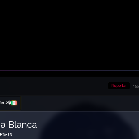
Reportar
155
ón 2🔒
sa Blanca
PG-13