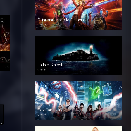
Guardianes de la Galaxia 2
2017
720p HD
La Isla Siniestra
2010
720p HD
Cazafantasmas
2016
720p HD