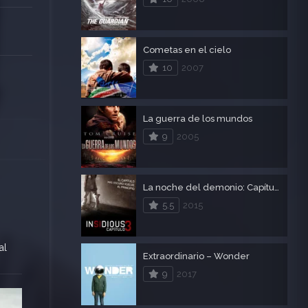
Cometas en el cielo
10
2007
La guerra de los mundos
9
2005
La noche del demonio: Capítulo 3
5.5
2015
al
Extraordinario – Wonder
9
2017