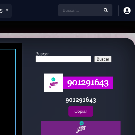
S
Buscar
Buscar
901291643
Copiar