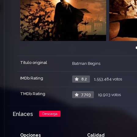
enmascarado que utiliza la fuerza, la inteligencia y un despli
que amenazan con destruir la ciudad.
Título original
Batman Begins
IMDb Rating
8.2
1,553,484 votos
TMDb Rating
7.703
19,903 votos
Enlaces
Descarga
Opciones
Calidad