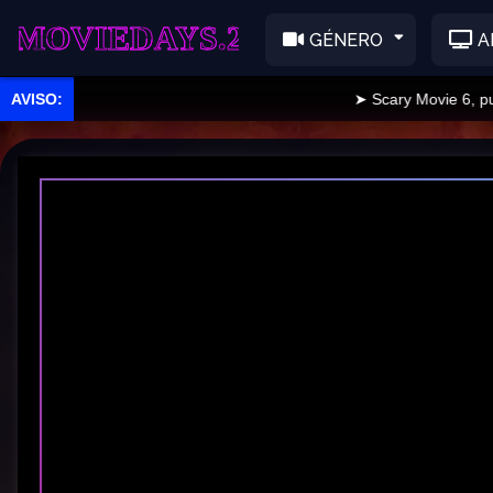
EDAYS.2
GÉNERO
A
➤ Scary Movie 6, publica