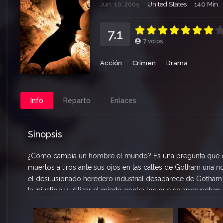
Jun. 10, 2005
United States
140 Min.
7.1
7
votos
Acción
Crimen
Drama
Info
Reparto
Enlaces
Sinopsis
¿Cómo cambia un hombre el mundo? Es una pregunta que ob
muertos a tiros ante sus ojos en las calles de Gotham una n
el desilusionado heredero industrial desaparece de Gotham
la injusticia y utilizar el miedo contra los que se aprovech
detective Jim Gordon – uno de los pocos buenos policías de
la división de Ciencias Aplicadas de Wayne Enterprises, Bruc