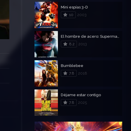
tras
Mini espías 3-D
10
2003
El hombre de acero: Superman
8.2
2013
Bumblebee
7.8
2018
Déjame estar contigo
7.8
2025