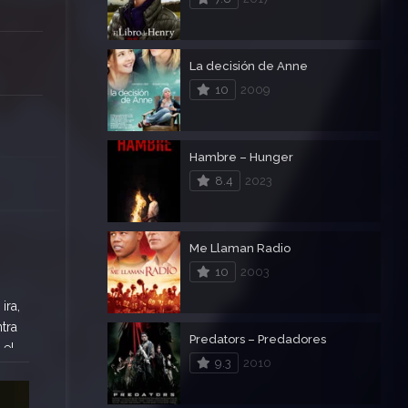
La decisión de Anne
10
2009
Hambre – Hunger
8.4
2023
Me Llaman Radio
10
2003
ira,
tra
Predators – Predadores
 el
9.3
2010
 en