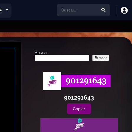
S
Buscar
Buscar
901291643
Copiar