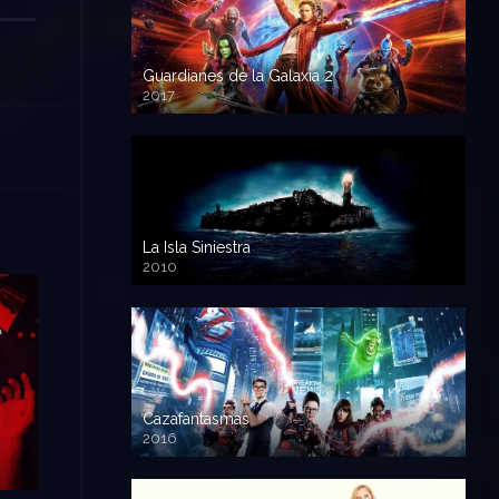
Guardianes de la Galaxia 2
2017
720p HD
La Isla Siniestra
2010
720p HD
Cazafantasmas
2016
720p HD