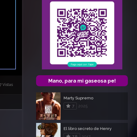
Mano, para mi gaseosa pe!
7 Vistas
Marty Supremo
7
2025
El libro secreto de Henry
7.8
2017