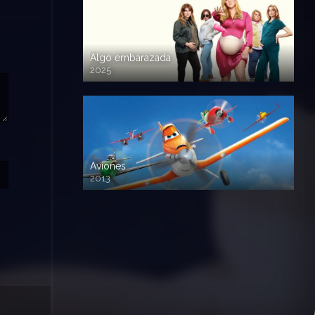
Algo embarazada
2025
720p HD
Aviones
2013
720 HD