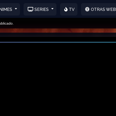
NIMES
SERIES
TV
OTRAS WEB
do.