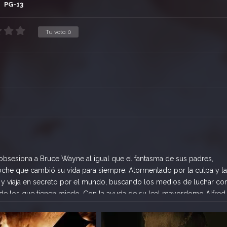
PG-13
Tu voto:
0
sesiona a Bruce Wayne al igual que el fantasma de sus padres,
oche que cambió su vida para siempre. Atormentado por la culpa y la 
 y viaja en secreto por el mundo, buscando los medios de luchar con
an de los que tienen miedo. Con la ayuda de su leal mayordomo Alfred,
 las fuerzas del orden público de Gotham – y Lucius Fox, su aliado
e Wayne libera a su imponente alter ego: Batman, un justiciero