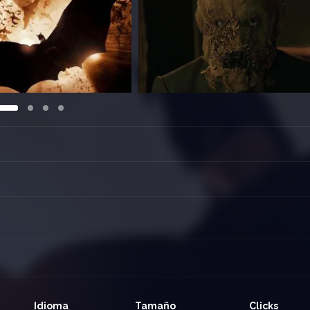
egue de artefactos de alta tecnología para combatir las fuerzas sinies
Idioma
Tamaño
Clicks