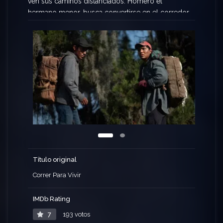
ven sus caminos distanciados. Homero el
hermano menor, busca convertirse en el corredor
más grande de todos los tiempos, mientras que
su hermano Capó cae en las redes de la
delincuencia organizada en búsqueda de un
mejor futuro.
Título original
Correr Para Vivir
IMDb Rating
7
193 votos