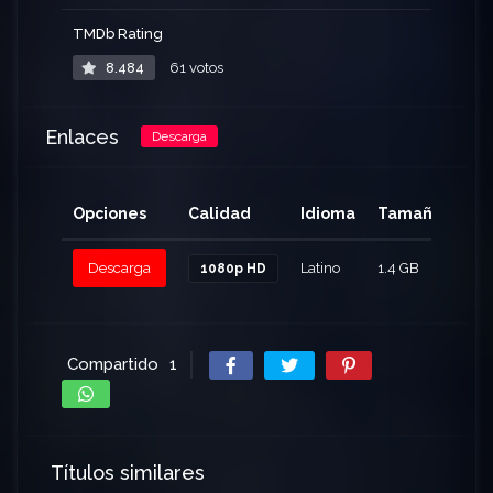
TMDb Rating
8.484
61 votos
Enlaces
Descarga
Opciones
Calidad
Idioma
Tamaño
Cli
Descarga
Latino
1.4 GB
116
1080p HD
Compartido
1
Títulos similares