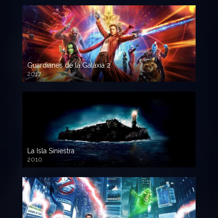
Guardianes de la Galaxia 2
2017
720p HD
La Isla Siniestra
2010
720p HD