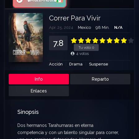
🔒Multi-Host🔒
Correr Para Vivir
Apr. 25, 2024
Mexico
98 Min.
N/A
7.8
Tu voto:
0
4
votos
Acción
Drama
Suspense
Info
Reparto
Enlaces
Sinopsis
Dos hermanos Tarahumaras en eterna
competencia y con un talento singular para correr,