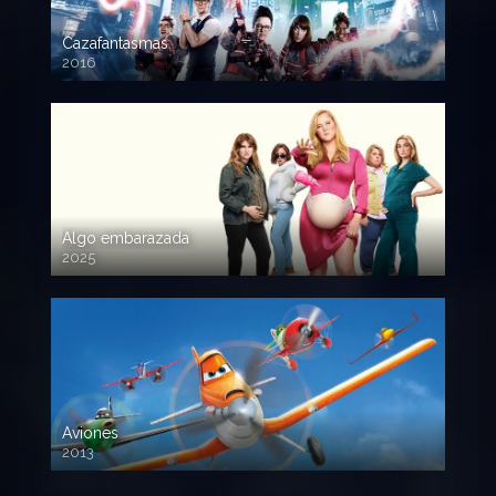
Cazafantasmas
2016
720p HD
Algo embarazada
2025
720p HD
Aviones
2013
720 HD