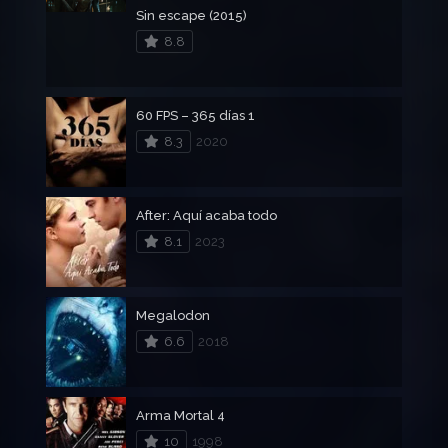
Sin escape (2015)
8.8
60 FPS – 365 días 1
8.3
2020
After: Aquí acaba todo
8.1
2023
Megalodon
6.6
2018
Arma Mortal 4
10
1998