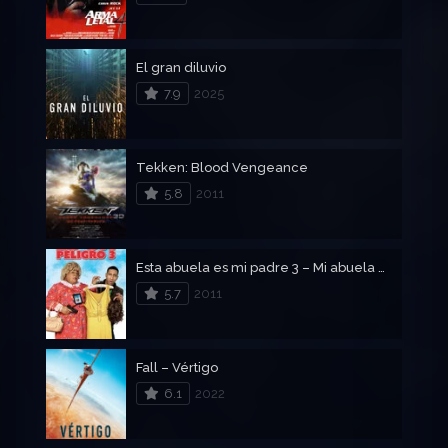
El gran diluvio
7.9
2025
Tekken: Blood Vengeance
5.8
2011
Esta abuela es mi padre 3 – Mi abuela es un Peligro 3
5.7
2011
Fall – Vértigo
6.1
2022