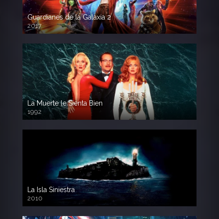
Guardianes de la Galaxia 2
2017
720p HD
La Muerte le Sienta Bien
1992
720p HD
La Isla Siniestra
2010
720p HD