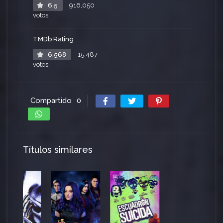
6.5
916,050
votos
TMDb Rating
6.568
15,487
votos
Compartido
0
Títulos similares