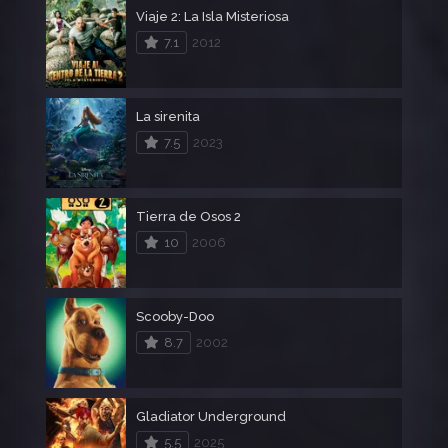
Viaje 2: La Isla Misteriosa
7.1
2012
La sirenita
7.5
2023
Tierra de Osos 2
10
2006
Scooby-Doo
8.7
2002
Gladiator Underground
5.5
2025