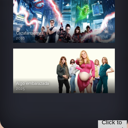
Cazafantasmas
2016
720p HD
Algo embarazada
2025
720p HD