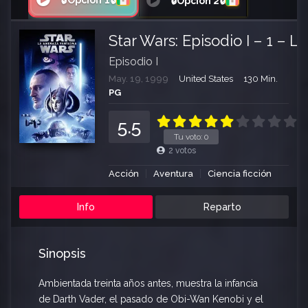
🔒Opción 1🔒
🔒Opción 2🔒
Star Wars: Episodio I – 1 –
Episodio I
May. 19, 1999
United States
130 Min.
PG
5.5
Tu voto:
0
2
votos
Acción
Aventura
Ciencia ficción
Info
Reparto
Sinopsis
Ambientada treinta años antes, muestra la infancia
de Darth Vader, el pasado de Obi-Wan Kenobi y el