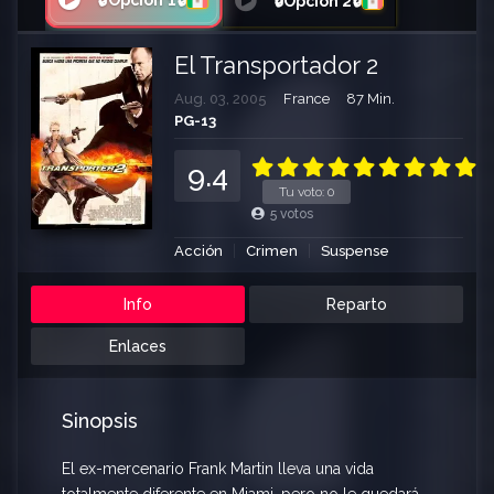
🔒Opción 1🔒
🔒Opción 2🔒
El Transportador 2
Aug. 03, 2005
France
87 Min.
PG-13
9.4
Tu voto:
0
5
votos
Acción
Crimen
Suspense
Info
Reparto
Enlaces
Sinopsis
El ex-mercenario Frank Martin lleva una vida