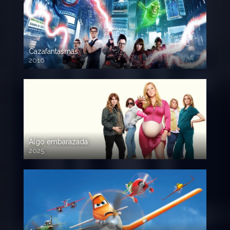
Cazafantasmas
2016
720p HD
Algo embarazada
2025
720p HD