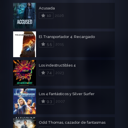
Acusada
10
2026
El Transportador 4: Recargado
5.5
2015
Los indestructibles 4
7.4
2023
Los 4 Fantásticos y Silver Surfer
9.3
2007
Odd Thomas, cazador de fantasmas