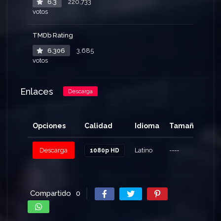
6.3
220,733
votos
TMDb Rating
6.306
3,685
votos
Enlaces
Descarga
Opciones
Calidad
Idioma
Tamaño
Cli
Descarga
Latino
----
110
1080p HD
Compartido
0