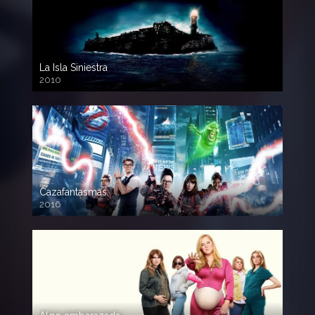
La Isla Siniestra
2010
720p HD
Cazafantasmas
2016
720p HD