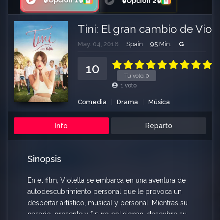
🔒Opción 1🔒
🔒Opción 2🔒
Tini: El gran cambio de Viole
May. 04, 2016
Spain
95 Min.
G
10
Tu voto:
0
1
voto
Comedia
Drama
Música
Info
Reparto
Sinopsis
En el film, Violetta se embarca en una aventura de
autodescubrimiento personal que le provoca un
despertar artístico, musical y personal. Mientras su
pasado, presente y futuro colisionan, descubre su