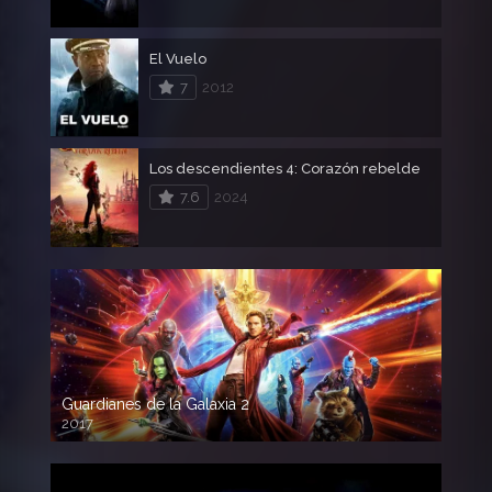
El Vuelo
7
2012
Los descendientes 4: Corazón rebelde
7.6
2024
Guardianes de la Galaxia 2
2017
720p HD