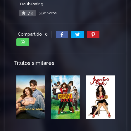
TMDb Rating
7.3
398 votos
Compartido
0
Títulos similares