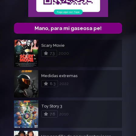
Mano, para mi gaseosa pe!
Scary Movie
7.3
2000
Medidas extremas
8.3
2022
Toy Story 3
7.6
2010