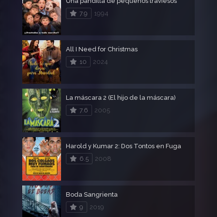
Una pandilla de pequeños traviesos
7.9
1994
All I Need for Christmas
10
2024
La máscara 2 (El hijo de la máscara)
7.6
2005
Harold y Kumar 2: Dos Tontos en Fuga
6.5
2008
Boda Sangrienta
9
2019