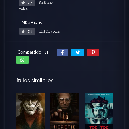
7.7
648,441
votos
TMDb Rating
7.4
11,261 votos
Compartido
11
Títulos similares