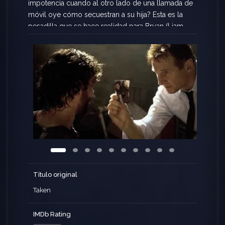
impotencia cuando al otro lado de una llamada de
móvil oye cómo secuestran a su hija? Esta es la
pesadilla que se hace realidad para Bryan (Liam
Neeson), un espía retirado que sólo tiene unas
horas para recuperar a su hija, que ha sido
secuestrada por una peligrosa banda
especializada en la venta de jóvenes
adolescentes.
Título original
Taken
IMDb Rating