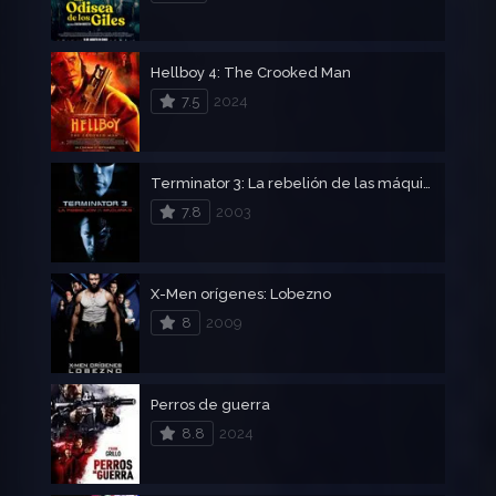
Hellboy 4: The Crooked Man
7.5
2024
Terminator 3: La rebelión de las máquinas
7.8
2003
X-Men orígenes: Lobezno
8
2009
Perros de guerra
8.8
2024