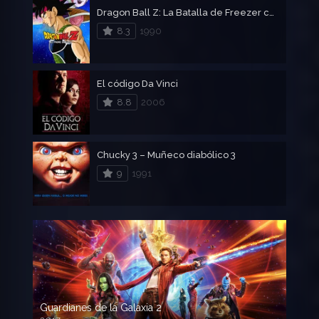
Dragon Ball Z: La Batalla de Freezer contra el Padre de Goku
8.3
1990
El código Da Vinci
8.8
2006
Chucky 3 – Muñeco diabólico 3
9
1991
Guardianes de la Galaxia 2