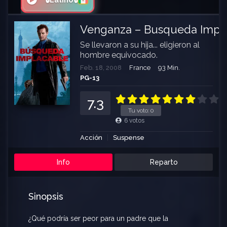
🔒Latino🔒
Venganza – Busqueda Impl
Se llevaron a su hija... eligieron al
hombre equivocado.
Feb. 18, 2008
France
93 Min.
PG-13
7.3
Tu voto:
0
6
votos
Acción
Suspense
Info
Reparto
Sinopsis
¿Qué podría ser peor para un padre que la