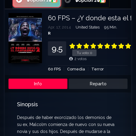
🔒Opción 1🔒
🔒Opción 2🔒
60 FPS – ¿Y donde esta el f
Apr. 17, 2014
United States
95 Min.
R
9.5
Tu voto:
0
2
votos
60 FPS
Comedia
Terror
Info
Reparto
Sinopsis
Después de haber exorcizado los demonios de
su ex, Malcolm comienza de nuevo con su nueva
novia y sus dos hijos. Después de mudarse a la