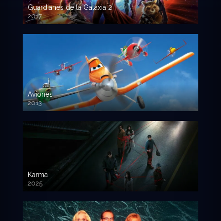
Guardianes de la Galaxia 2
2017
720p HD
Aviones
2013
720 HD
Karma
2025