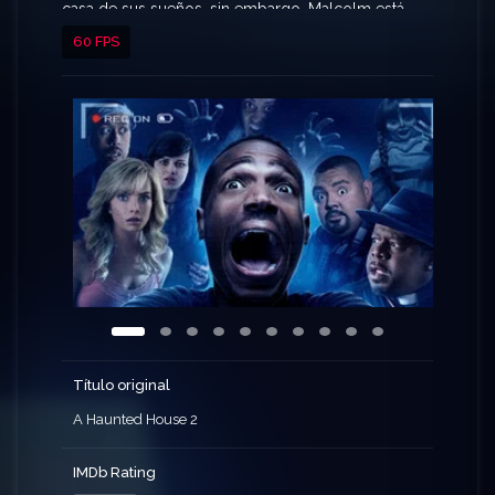
casa de sus sueños, sin embargo, Malcolm está
rodeado una vez más por extraños
60 FPS
acontecimientos paranormales.
Título original
A Haunted House 2
IMDb Rating