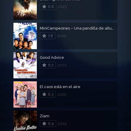
6.8
2023
MiniCampeones – Una pandilla de altura
7.8
2002
Good Advice
6.2
2001
El caos está en el aire
8.3
2025
Ziam
6.4
2025