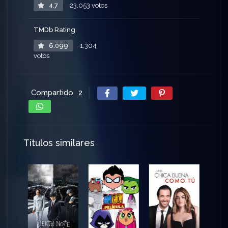
4.7
23,053 votos
TMDb Rating
6.099
1,304
votos
Compartido
2
Títulos similares