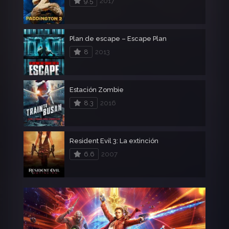
9.5
2017
Plan de escape – Escape Plan
8
2013
Estación Zombie
8.3
2016
Resident Evil 3: La extinción
6.6
2007