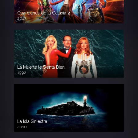
Guardianes de la Galaxia 2
2017
720p HD
La Muerte le Sienta Bien
1992
720p HD
La Isla Siniestra
2010
720p HD