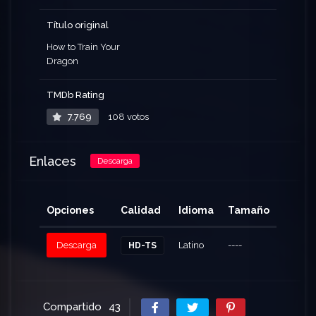
Título original
How to Train Your
Dragon
TMDb Rating
7.769
108 votos
Enlaces
Descarga
Opciones
Calidad
Idioma
Tamaño
Clicks
Descarga
Latino
----
513
HD-TS
Compartido
43