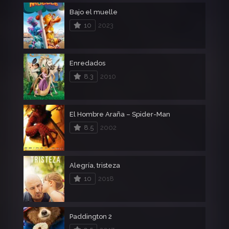
Bajo el muelle
10
2023
Enredados
8.3
2010
El Hombre Araña – Spider-Man
8.5
2002
Alegría, tristeza
10
2018
Paddington 2