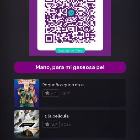
Mano, para mi gaseosa pe!
Pequeños guerreros
5.4
1998
F1 la película
8.7
2025