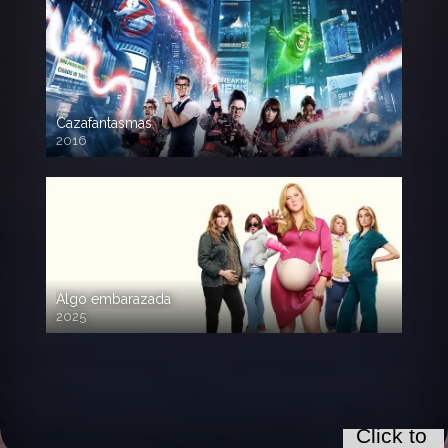
Cazafantasmas
2016
720p HD
Algo embarazada
2025
720p HD