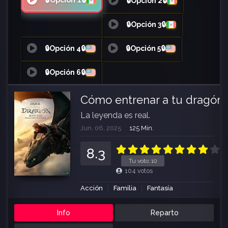
🔒Opción 1🔒
🔒Opción 2🔒
🔒Opción 3🔒
🔒Opción 4🔒
🔒Opción 5🔒
🔒Opción 6🔒
Cómo entrenar a tu dragón 
La leyenda es real.
Jun. 06, 2025
125 Min.
8.3
Tu voto:
10
104
votos
Acción
Familia
Fantasía
Info
Reparto