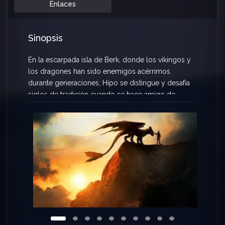
Enlaces
Sinopsis
En la escarpada isla de Berk, donde los vikingos y
los dragones han sido enemigos acérrimos
durante generaciones, Hipo se distingue y desafía
siglos de tradición cuando se hace amigo de
Chimuelo, un temido dragón Furia Nocturna. Su
improbable vínculo revela la verdadera naturaleza
de los dragones y desafía los cimientos de la
sociedad vikinga.