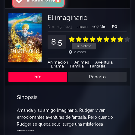
🔒Multi-Host🔒
El imaginario
Dec. 15, 2023
Japan
107 Min.
PG
8.5
Tu voto:
0
2
votos
Animación
Animes
Aventura
Drama
Familia
Fantasía
Info
Reparto
Sinopsis
Amanda y su amigo imaginario, Rudger, viven
emocionantes aventuras de fantasía. Pero cuando
Rudger se queda solo, surge una misteriosa
amenaza.