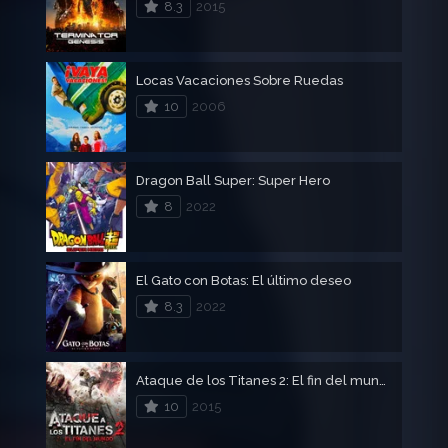
8.3
2015
Locas Vacaciones Sobre Ruedas
10
2006
Dragon Ball Super: Super Hero
8
2022
El Gato con Botas: El último deseo
8.3
2022
Ataque de los Titanes 2: El fin del mundo
10
2015