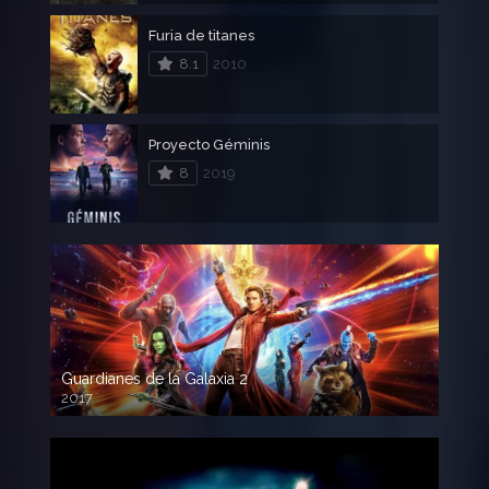
Furia de titanes
8.1
2010
Proyecto Géminis
8
2019
Guardianes de la Galaxia 2
2017
720p HD