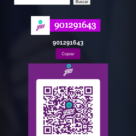
Buscar
901291643
Copiar