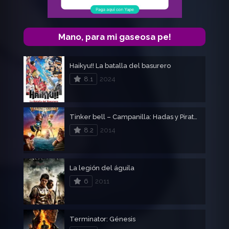
Mano, para mi gaseosa pe!
Haikyu!! La batalla del basurero
8.1
2024
Tinker bell – Campanilla: Hadas y Piratas – Tinkerbell
8.2
2014
La legión del águila
6
2011
Terminator: Génesis