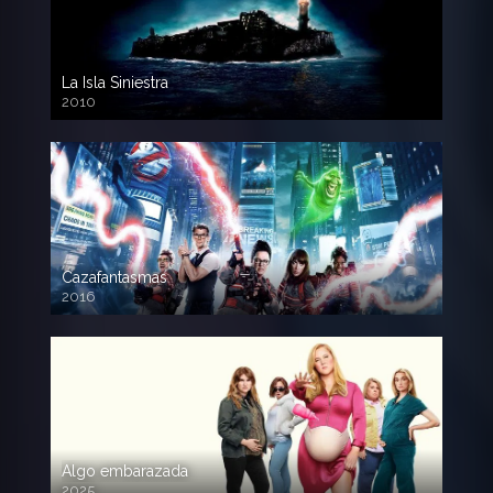
La Isla Siniestra
2010
720p HD
Cazafantasmas
2016
720p HD
Algo embarazada
2025