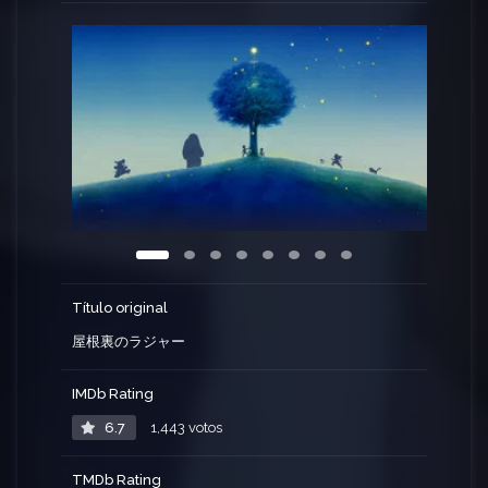
Título original
屋根裏のラジャー
IMDb Rating
6.7
1,443 votos
TMDb Rating