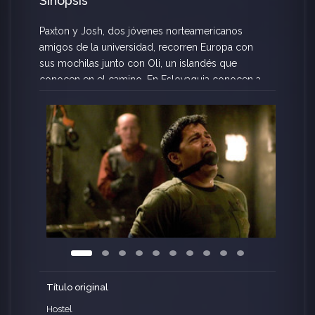
Sinopsis
Paxton y Josh, dos jóvenes norteamericanos
amigos de la universidad, recorren Europa con
sus mochilas junto con Oli, un islandés que
conocen en el camino. En Eslovaquia conocen a
Natalya y Svetlan, dos exóticas bellezas con las
que se distraen…. para aparecer atrapados en un
siniestro y lúgubre sitio. Su angustiosa situación,
como descubrirán más tarde, es tan profunda
como el más oscuro y enfermizo recoveco de la
propia naturaleza humana… si sobreviven.
Título original
Hostel