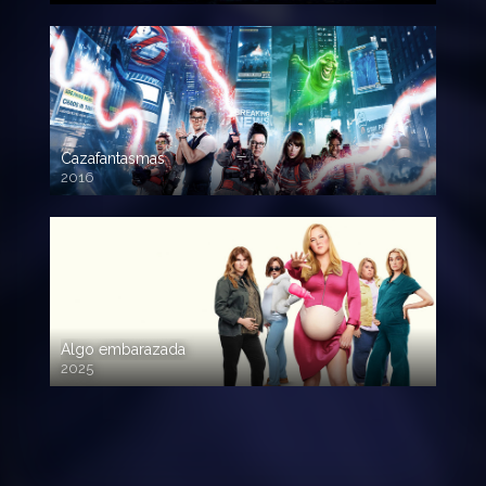
Cazafantasmas
2016
720p HD
Algo embarazada
2025
720p HD