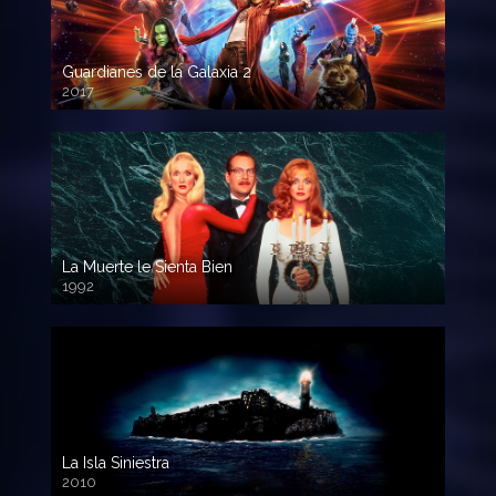
Guardianes de la Galaxia 2
2017
720p HD
La Muerte le Sienta Bien
1992
720p HD
La Isla Siniestra
2010
720p HD