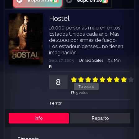
🔒Opción 1🔒
🔒Opción 2🔒
Hostel
10.000 personas mueren en los
Estados Unidos cada año. Más
de 2.000 por armas de fuego.
Los estadounidenses... no tienen
imaginación...
Sep. 17, 2005
United States
94 Min.
R
8
Tu voto:
0
5
votos
Terror
Info
Reparto