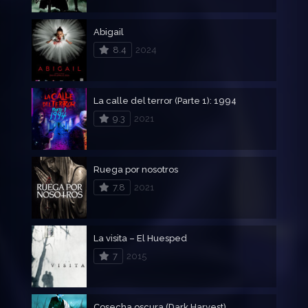
Abigail
8.4
2024
La calle del terror (Parte 1): 1994
9.3
2021
Ruega por nosotros
7.8
2021
La visita – El Huesped
7
2015
Cosecha oscura (Dark Harvest)