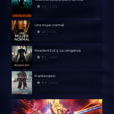
9.3
2023
Una mujer normal
10
2025
Resident Evil 5: La venganza
6.1
2012
Frankenstein
8.2
2025