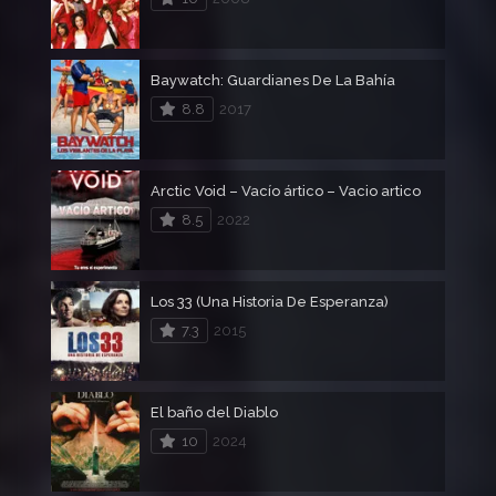
Baywatch: Guardianes De La Bahía
8.8
2017
Arctic Void – Vacío ártico – Vacio artico
8.5
2022
Los 33 (Una Historia De Esperanza)
7.3
2015
El baño del Diablo
10
2024