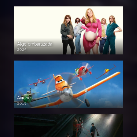
Algo embarazada
2025
720p HD
Aviones
2013
720 HD