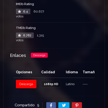
IMDb Rating
6.4
60,677
votos
TMDb Rating
6.782
1,315
votos
Enlaces
Descarga
Opciones
Calidad
Idioma
Tamaño
Cli
Descarga
Latino
----
94
1080p HD
Compartido
5