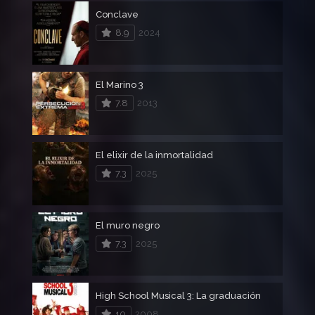
Conclave
8.9
2024
El Marino 3
7.8
2013
El elixir de la inmortalidad
7.3
2025
El muro negro
7.3
2025
High School Musical 3: La graduación
10
2008