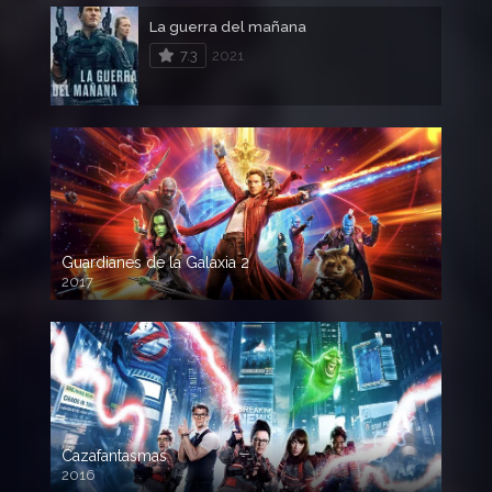
La guerra del mañana
7.3
2021
Guardianes de la Galaxia 2
2017
720p HD
Cazafantasmas
2016
720p HD