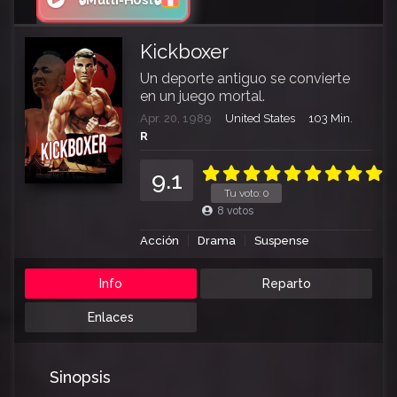
🔒Multi-Host🔒
Kickboxer
Un deporte antiguo se convierte
en un juego mortal.
Apr. 20, 1989
United States
103 Min.
R
9.1
Tu voto:
0
8
votos
Acción
Drama
Suspense
Info
Reparto
Enlaces
Sinopsis