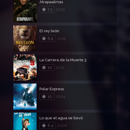
Atrapaalmas
7.3
2023
El rey león
8.9
2019
La Carrera de la Muerte 3
10
2013
Polar Express
10
2004
Lo que el agua se llevó
8.4
2006