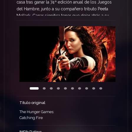
casa tras ganar la 74ª edición anual de los Juegos
del Hambre, junto a su compañero tributo Peeta
Mellark. Ganar significa tener que dejar atrás a su
familia y amigos, para emprender una «Gira de la
Victoria» por los diferentes distritos. Por el
camino, Katniss se da cuenta de que está
comenzando a gestarse una rebelión, pero el
Capitolio sigue manteniéndolo todo
perfectamente bajo control, mientras el presidente
Snow prepara la 75ª edición anual de los Juegos
del Hambre (El Vasallaje de los Veinticinco), una
competición que podría cambiar Panem para
siempre.
Título original
The Hunger Games:
Catching Fire
IMDb Rating