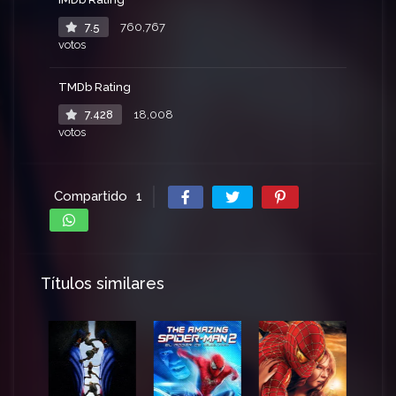
7.5
760,767
votos
TMDb Rating
7.428
18,008
votos
Compartido
1
Títulos similares