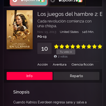
🔒Opción 1🔒
🔒Opción 2🔒
Los juegos del hambre 2: En
Cada revolución comienza con
una chispa.
Nov. 15, 2013
United States
146 Min.
PG-13
10
Tu voto:
0
2
votos
Acción
Aventura
Ciencia ficción
Info
Reparto
Sinopsis
Cuando Katniss Everdeen regresa sana y salva a