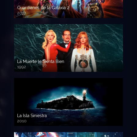
Guardianes de la Galaxia 2
2017
720p HD
La Muerte le Sienta Bien
1992
720p HD
La Isla Siniestra
2010
720p HD