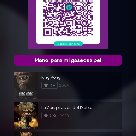
Mano, para mi gaseosa pe!
King Kong
9.5
2005
La Conspiración del Diablo
6.9
2023