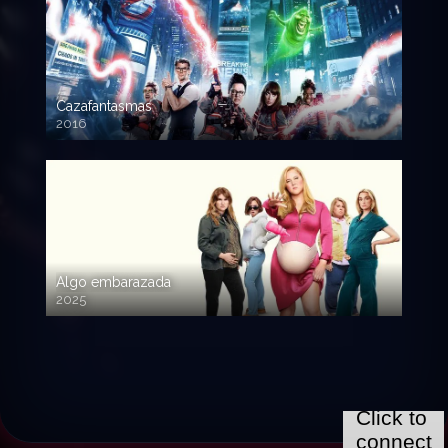
Cazafantasmas
2016
720p HD
Algo embarazada
2025
720p HD