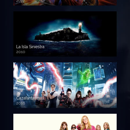
2017
720p HD
La Isla Siniestra
2010
720p HD
Cazafantasmas
2016
720p HD