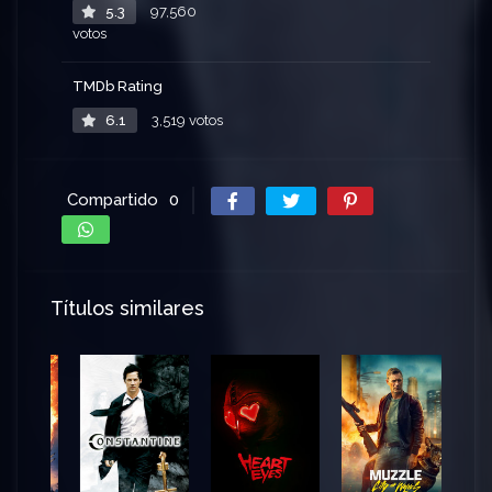
5.3
97,560
votos
TMDb Rating
6.1
3,519 votos
Compartido
0
Títulos similares