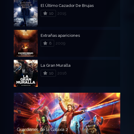
El Último Cazador De Brujas
10
2015
Extrañas apariciones
8
2009
La Gran Muralla
10
2016
Guardianes de la Galaxia 2