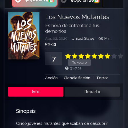
🔒Opción 1🔒
🔒Opción 2🔒
Los Nuevos Mutantes
Es hora de enfrentar a tus
demonios
Apr. 02, 2020
United States
98 Min.
PG-13
7
Tu voto:
0
3
votos
Acción
Ciencia ficción
Terror
Info
Reparto
Sinopsis
Cinco jóvenes mutantes que acaban de descubrir