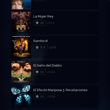
La Mujer Rey
10
2022
Rambo III
8.8
1988
El baño del Diablo
10
2024
El Efecto Mariposa 3: Revelaciones
10
2009