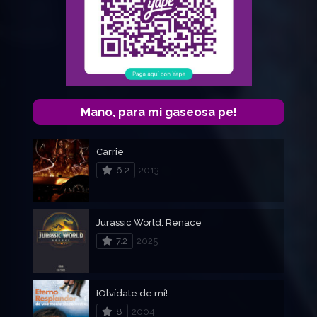
Mano, para mi gaseosa pe!
Carrie
6.2
2013
Jurassic World: Renace
7.2
2025
¡Olvídate de mí!
8
2004