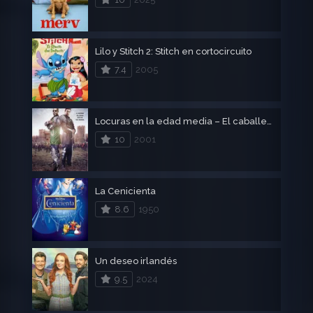
Lilo y Stitch 2: Stitch en cortocircuito
7.4
2005
Locuras en la edad media – El caballero negro
10
2001
La Cenicienta
8.6
1950
Un deseo irlandés
9.5
2024