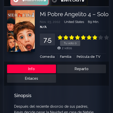
🔒Multi-Host🔒
🔒Serv.CAST🔒
Mi Pobre Angelito 4 – Solo 
Nov. 03, 2002
United States
89 Min.
N/A
7.5
Tu voto:
0
2
votos
Comedia
Familia
Película de TV
Info
Reparto
Enlaces
Sinopsis
Después del reciente divorcio de sus padres,
Kevin decide pasar la Navidad en casa de Natalie,