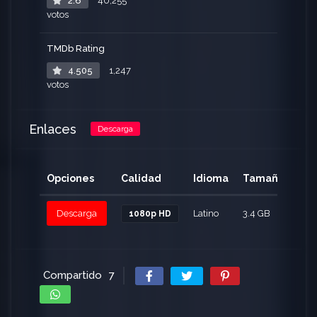
2.6
40,255
votos
TMDb Rating
4.505
1,247
votos
Enlaces
Descarga
Opciones
Calidad
Idioma
Tamaño
Cli
Descarga
Latino
3.4 GB
163
1080p HD
Compartido
7