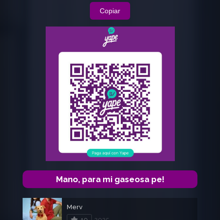
Copiar
Mano, para mi gaseosa pe!
Merv
10
2025