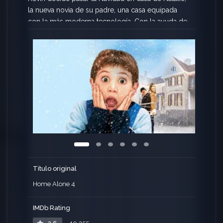
la nueva novia de su padre, una casa equipada
con la más moderna tecnología. Con la ayuda de
esta tecnología y haciendo uso de su habitual
ingenio, Kevin deberá hacer frente a unos
ladrones, además de intentar conseguir que sus
progenitores se reconcilien. Nueva entrega de la
popular saga de «Solo en casa», que en esta
ocasión, y tras perder progresivamente calidad y
taquilla en las anteriores, ya se hizo directamente
para la televisión y el mercado de video.
Título original
Home Alone 4
IMDb Rating