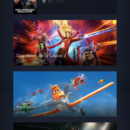
10
2025
Guardianes de la Galaxia 2
2017
720p HD
Aviones
2013
720 HD