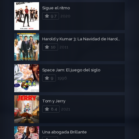
Sigue el ritmo
9.7
2020
Harold y Kumar 3: La Navidad de Harold y Kumar
10
2011
Space Jam: El juego del siglo
9
1996
Tom y Jerry
8.4
2021
Una abogada Brillante