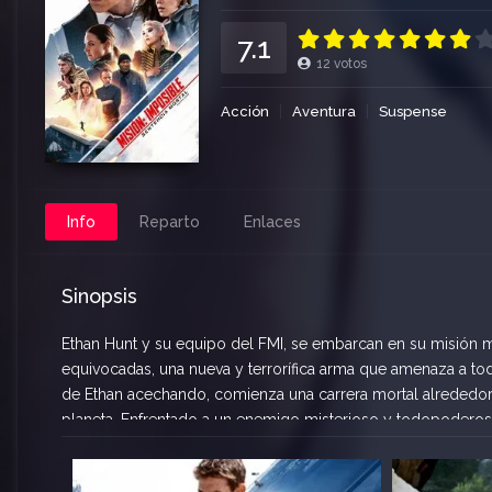
7.1
12
votos
Acción
Aventura
Suspense
Info
Reparto
Enlaces
Sinopsis
Ethan Hunt y su equipo del FMI, se embarcan en su misión má
equivocadas, una nueva y terrorífica arma que amenaza a tod
de Ethan acechando, comienza una carrera mortal alrededor d
planeta. Enfrentado a un enemigo misterioso y todopoderos
misión, ni siquiera las vidas de aquellos que más le importan