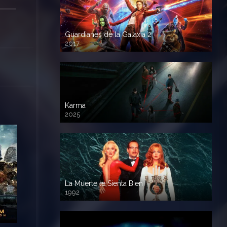
Guardianes de la Galaxia 2
2017
720p HD
Karma
2025
La Muerte le Sienta Bien
1992
720p HD