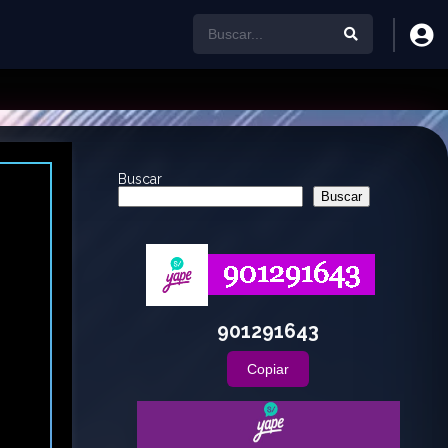
Buscar
Buscar
901291643
Copiar