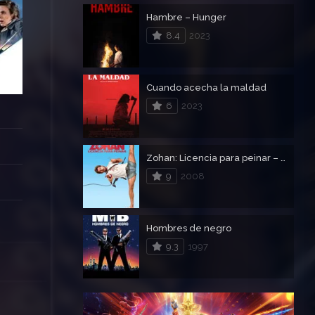
Hambre – Hunger
8.4
2023
Cuando acecha la maldad
6
2023
Zohan: Licencia para peinar – No Te Metas Con Zohan
9
2008
Hombres de negro
9.3
1997