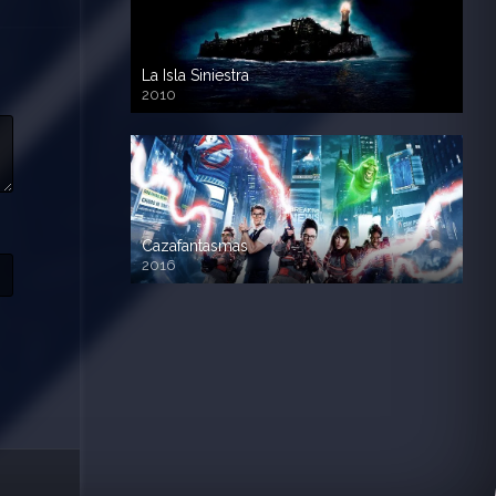
La Isla Siniestra
2010
720p HD
Cazafantasmas
2016
720p HD