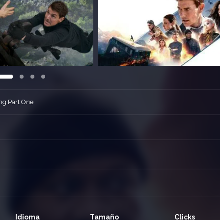
ng Part One
Idioma
Tamaño
Clicks