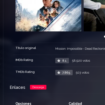
Título original
Mission: Impossible - Dead Reckoni
IMDb Rating
8.1
58,920 votos
TMDb Rating
7.865
503 votos
Enlaces
Descarga
Opciones
Calidad