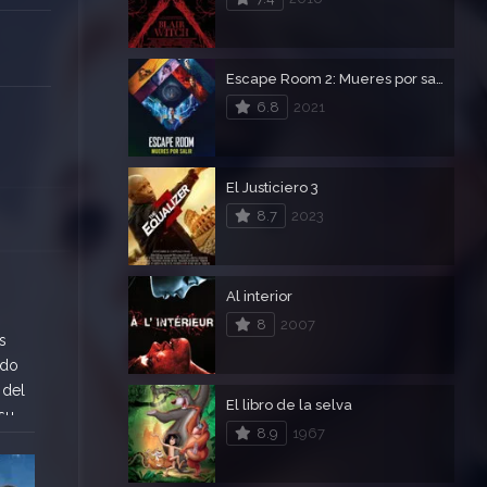
Escape Room 2: Mueres por salir
6.8
2021
El Justiciero 3
8.7
2023
Al interior
8
2007
s
ado
 del
El libro de la selva
su
8.9
1967