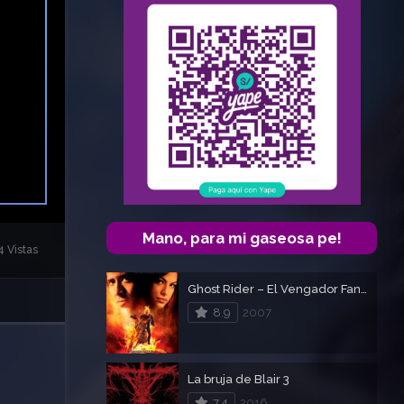
Mano, para mi gaseosa pe!
 Vistas
Ghost Rider – El Vengador Fantasma
8.9
2007
La bruja de Blair 3
7.4
2016