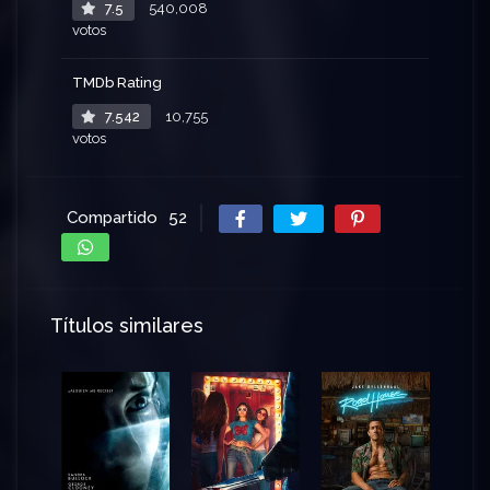
7.5
540,008
votos
TMDb Rating
7.542
10,755
votos
Compartido
52
Títulos similares