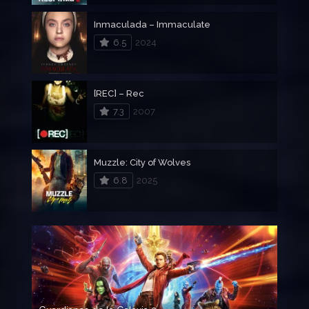
Inmaculada – Immaculate
6.5
2024
[REC] – Rec
7.3
2007
Muzzle: City of Wolves
6.8
2025