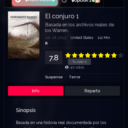
🔒Multi-Audio🔒
🔒Opción 2🔒
El conjuro 1
Basada en los archivos reales de
los Warren.
Jul. 18, 2013
United States
112 Min.
R
7.8
Tu voto:
0
40
votos
Suspense
Terror
Info
Reparto
Sinopsis
Basada en una historia real documentada por los