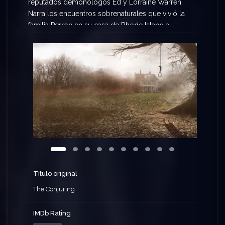
reputados demonólogos Ed y Lorraine Warren.
Narra los encuentros sobrenaturales que vivió la
familia Perron en su casa de Rhode Island a
principios de los 70. El matrimonio Warren,
investigadores de renombre en el mundo de los
fenómenos paranormales, acudieron a la llamada
de esta familia aterrorizada por la presencia en su
granja de un ser maligno.
Título original
The Conjuring
IMDb Rating