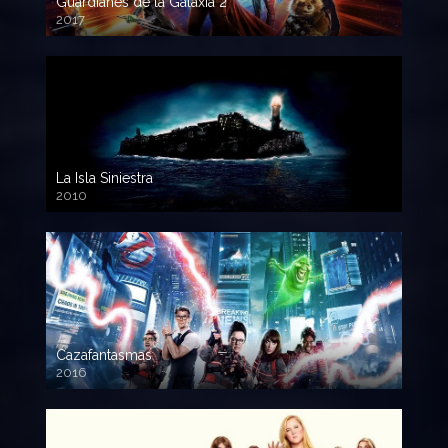
Guardianes de la Galaxia 2
2017
720p HD
La Isla Siniestra
2010
720p HD
Cazafantasmas
2016
720p HD