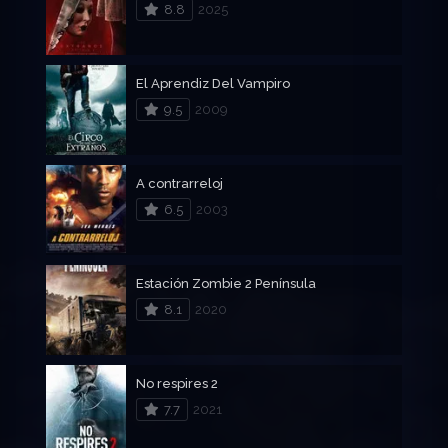
8.8
2025
El Aprendiz Del Vampiro
9.5
2009
A contrarreloj
6.5
2003
Estación Zombie 2 Península
8.1
2020
No respires 2
7.7
2021