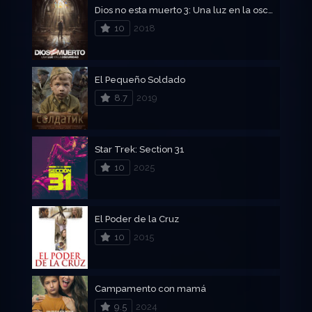
Dios no esta muerto 3: Una luz en la oscuridad
10
2018
El Pequeño Soldado
8.7
2019
Star Trek: Section 31
10
2025
El Poder de la Cruz
10
2015
Campamento con mamá
9.5
2024