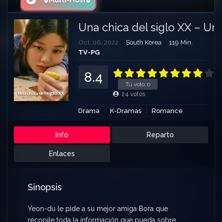
🔒Multi-Host🔒
Una chica del siglo XX – Una
Oct. 06, 2022
South Korea
119 Min.
TV-PG
8.4
Tu voto:
0
24
votos
Drama
K-Dramas
Romance
Info
Reparto
Enlaces
Sinopsis
Yeon-du le pide a su mejor amiga Bora que
recopile toda la información que pueda sobre