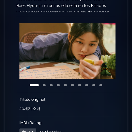
Baek Hyun-jin mientras ella está en los Estados
Unidos para someterse a una cirugía de corazón.
Bora decide acercarse primero al mejor amigo de
Baek, Pung Woon-ho. Sin embargo, el torpe plan
de Bora se desarrolla en una dirección
inesperada. En 1999, un año antes del nuevo siglo,
Bora, que cumple diecisiete años, cae en la fiebre
del primer amor.
Título original
20세기 소녀
IMDb Rating
7.4
11,189 votos