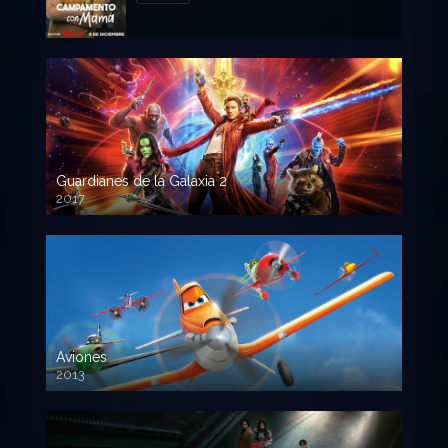
Guardianes de la Galaxia 2
2017
720p HD
Aviones
2013
720 HD