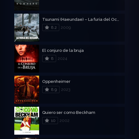
Tsunami (Haeundae) – La furia del Oceano
8.2
2009
El conjuro de la bruja
8
2024
Oppenheimer
8.9
2023
Quiero ser como Beckham
10
2002