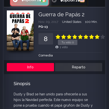
🔒Opción 1🔒
🔒Opción 2🔒
Guerra de Papás 2
Nov. 09, 2017
United States
100 Min.
PG-13
8
Tu voto:
0
1
voto
Comedia
Info
Reparto
Sinopsis
Dusty y Brad se han unido para ofrecerle a sus
hijos la Navidad perfecta. Este nuevo equipo se
pone a prueba cuando el papá gruñón de Dusty y