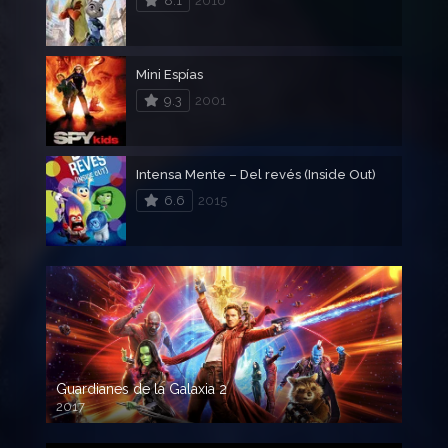
8.1
2016
Mini Espías
9.3
2001
Intensa Mente – Del revés (Inside Out)
6.6
2015
Guardianes de la Galaxia 2
2017
720p HD