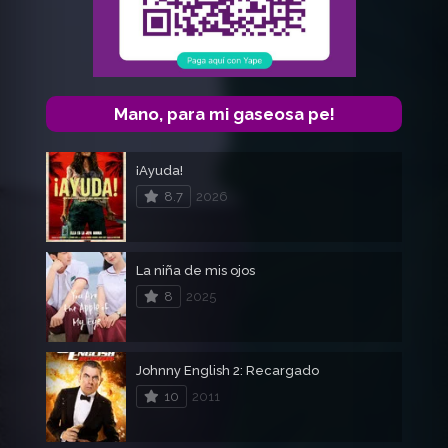
Mano, para mi gaseosa pe!
¡Ayuda!
8.7
2026
La niña de mis ojos
8
2025
Johnny English 2: Recargado
10
2011