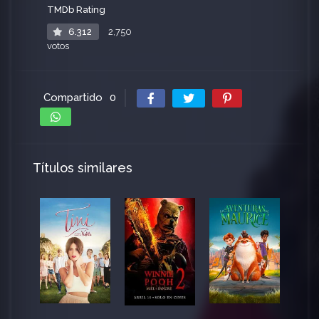
TMDb Rating
6.312
2,750
votos
Compartido
0
Títulos similares