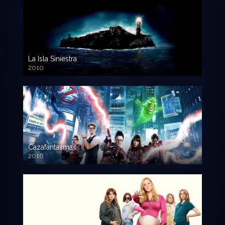
La Isla Siniestra
2010
720p HD
Cazafantasmas
2016
720p HD