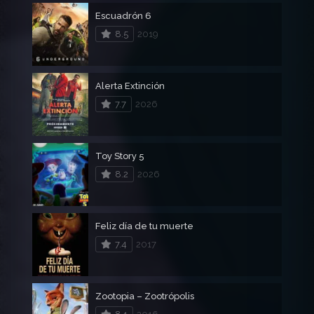
Escuadrón 6
8.5
2019
Alerta Extinción
7.7
2026
Toy Story 5
8.2
2026
Feliz día de tu muerte
7.4
2017
Zootopia – Zootrópolis