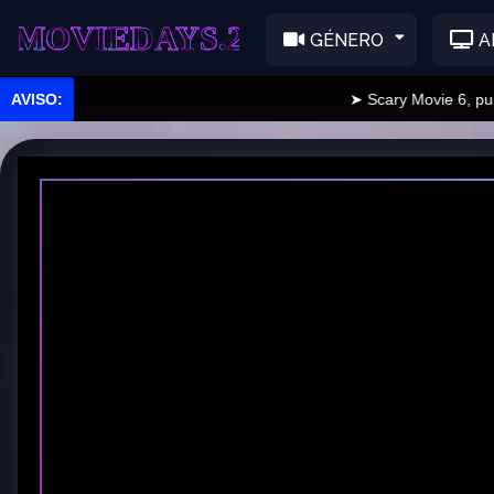
EDAYS.2
GÉNERO
A
➤ Scary Movie 6, publica