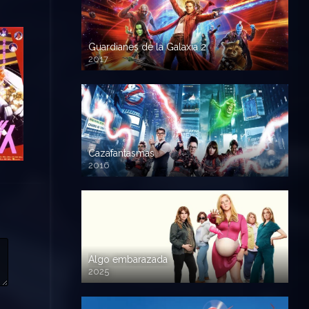
Guardianes de la Galaxia 2
2017
720p HD
Cazafantasmas
2016
720p HD
Algo embarazada
2025
720p HD