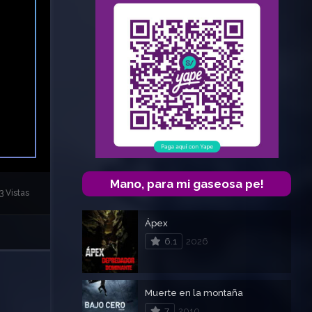
Mano, para mi gaseosa pe!
3 Vistas
Ápex
6.1
2026
Muerte en la montaña
7
2010