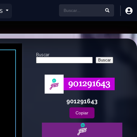
S
Buscar
Buscar
901291643
Copiar