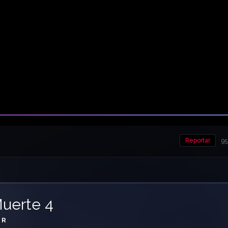
Reportar
95
Muerte 4
R