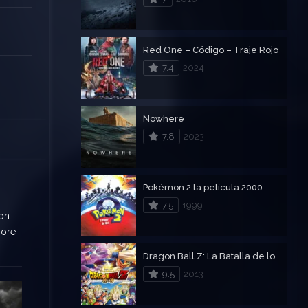
Red One – Código – Traje Rojo
7.4
2024
Nowhere
7.8
2023
Pokémon 2 la película 2000
7.5
1999
son
more
Dragon Ball Z: La Batalla de los Dioses
9.5
2013