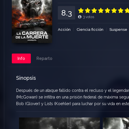
8.3
3
votos
Acción
Ciencia ficción
Suspense
Info
Reparto
Sinopsis
Después de un ataque fallido contra el recluso y el legenda
(McGowan) se infiltra en una prisión federal de máxima segur
Bob (Glover) y Lists (Koehler) para luchar por su vida en est