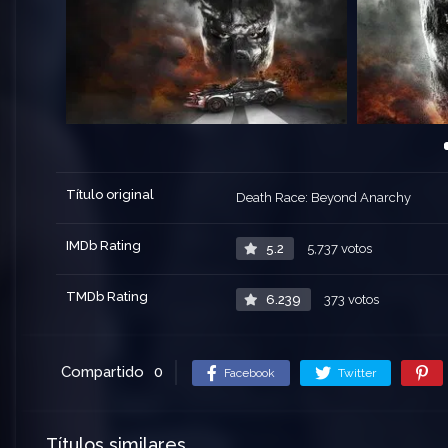
Título original
Death Race: Beyond Anarchy
IMDb Rating
5.2
5,737 votos
TMDb Rating
6.239
373 votos
Compartido
0
Facebook
Twitter
Títulos similares