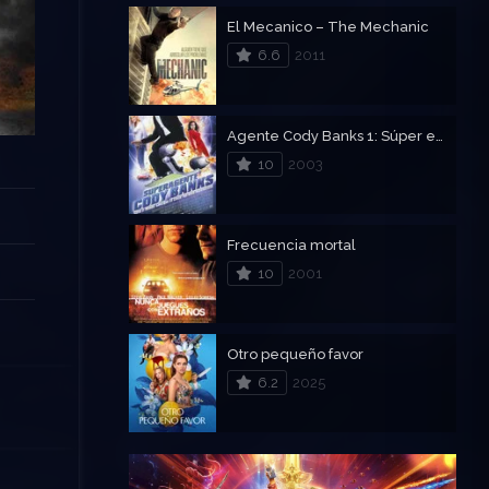
El Mecanico – The Mechanic
6.6
2011
Agente Cody Banks 1: Súper espía
10
2003
Frecuencia mortal
10
2001
Otro pequeño favor
6.2
2025