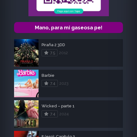
Mano, para mi gaseosa pe!
Piraña 2 3DD
7.5
2012
Barbie
7.4
2023
Wicked – parte 1
7.4
2024
It (eso): Capítulo 2