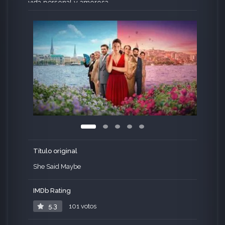
vida personal y amorosa.
Título original
She Said Maybe
IMDb Rating
5.3
101 votos