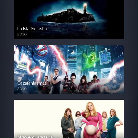
La Isla Siniestra
2010
720p HD
Cazafantasmas
2016
720p HD
Algo embarazada