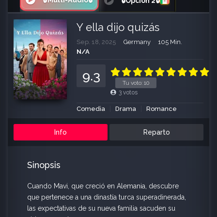
🔒Multi-Audio🔒
🔒Opción 2🔒
Y ella dijo quizás
Sep. 18, 2025
Germany
105 Min.
N/A
9.3
Tu voto:
10
3
votos
Comedia
Drama
Romance
Info
Reparto
Sinopsis
Cuando Mavi, que creció en Alemania, descubre
que pertenece a una dinastía turca superadinerada,
las expectativas de su nueva familia sacuden su