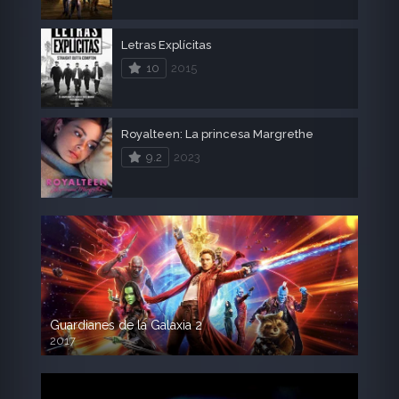
Letras Explícitas
10
2015
Royalteen: La princesa Margrethe
9.2
2023
Guardianes de la Galaxia 2
2017
720p HD