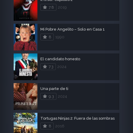
7.8
2019
Mi Pobre Angelito – Solo en Casa 1
8
1990
El candidato honesto
7.3
2024
Una parte de ti
9.3
2024
Tortugas Ninjas 2: Fuera de las sombras
8
2016